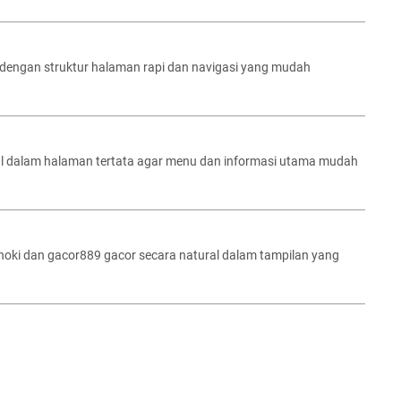
s dengan struktur halaman rapi dan navigasi yang mudah
l dalam halaman tertata agar menu dan informasi utama mudah
oki dan gacor889 gacor secara natural dalam tampilan yang