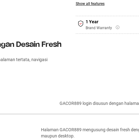
Informasi gacor889 gacor tersusu
Show all features
GACOR889 hoki disajikan dengan
Desain fresh nyaman di mobile d
1 Year
Brand Warranty
ngan Desain Fresh
laman tertata, navigasi
GACOR889 login disusun dengan halaman 
Halaman GACOR889 mengusung desain fresh deng
maupun desktop.