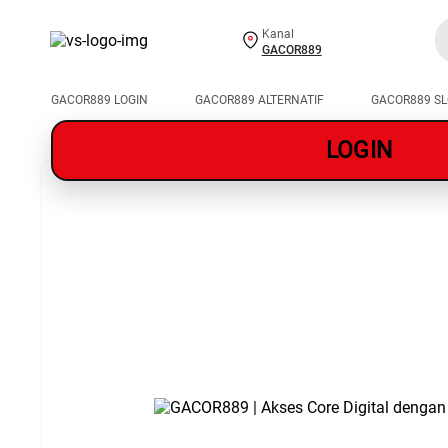
Supported by
gacor889 gacor
Kanal
GACOR889
GACOR889 LOGIN
GACOR889 ALTERNATIF
GACOR889 SL
LOGIN