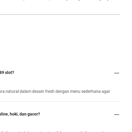
9 slot?
ra natural dalam desain fresh dengan menu sederhana agar
ine, hoki, dan gacor?