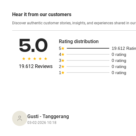
Hear it from our customers
Discover authentic custom
5.0
Rating distribution
5
19.612 Rati
4
0 rating
3
0 rating
19.612 Reviews
2
0 rating
1
0 rating
Gusti - Tanggerang
03-02-2026 10:18