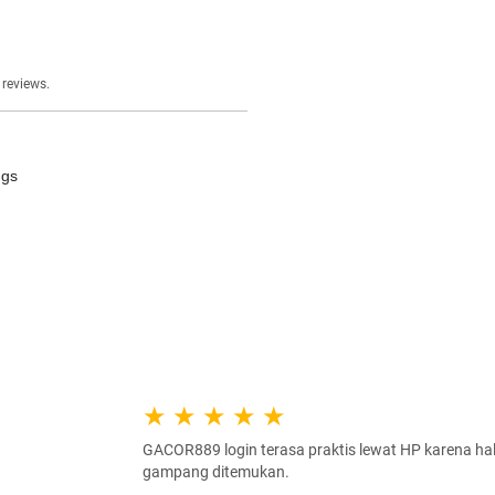
er stories, insights, and experiences shared in our reviews.
ngs
GACOR889 login terasa praktis lewat HP karena hal
gampang ditemukan.