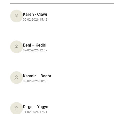
Karen - Ciawi
05-02-2026 15:42
Beni – Kediri
07-02-2026 12:07
Kasmir – Bogor
09-02-2026 08:55
Dirga – Yogya
11-02-2026 17:21