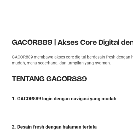
GACOR889 | Akses Core Digital de
GACOR889 membawa akses core digital berdesain fresh dengan ha
mudah, menu sederhana, dan tampilan yang nyaman.
TENTANG GACOR889
1. GACOR889 login dengan navigasi yang mudah
2. Desain fresh dengan halaman tertata