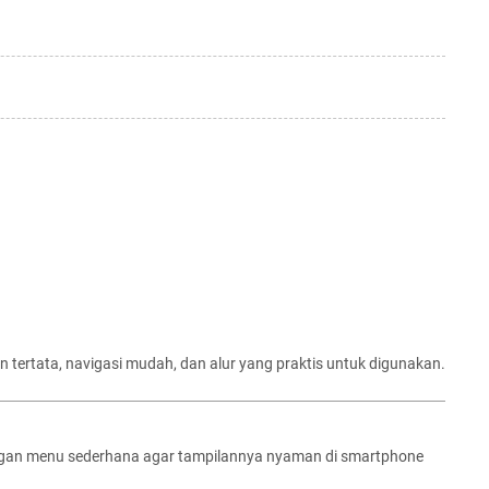
n natural dan rapi
 navigasi yang mudah
an desktop
tertata, navigasi mudah, dan alur yang praktis untuk digunakan.
an menu sederhana agar tampilannya nyaman di smartphone