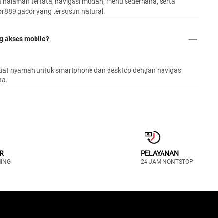
alaman tertata, navigasi mudah, menu sederhana, serta
or889 gacor yang tersusun natural.
 akses mobile?
buat nyaman untuk smartphone dan desktop dengan navigasi
na.
R
PELAYANAN
ING
24 JAM NONTSTOP