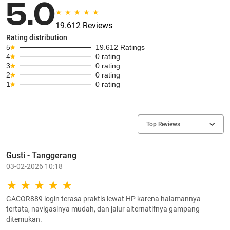
5.0
19.612 Reviews
Rating distribution
5
19.612 Ratings
4
0 rating
3
0 rating
2
0 rating
1
0 rating
Top Reviews
Gusti - Tanggerang
03-02-2026 10:18
GACOR889 login terasa praktis lewat HP karena halamannya
tertata, navigasinya mudah, dan jalur alternatifnya gampang
ditemukan.