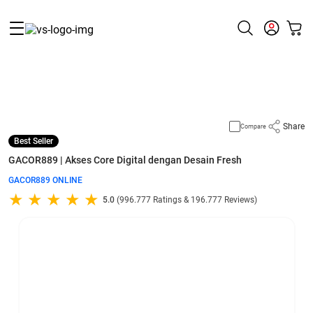
Supported by
gacor889 gacor
Share
Compare
Best Seller
GACOR889 | Akses Core Digital dengan Desain Fresh
GACOR889 ONLINE
5.0
(996.777 Ratings & 196.777 Reviews)