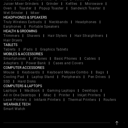
Juicer Mixer Grinders
Grinder
Kettles
Microwave
Oven
Toaster
Popup Toaster
Sandwich Toaster
Wet Grinder
Mixer
HEADPHONES & SPEAKERS
Truly Wireless Earbuds
Neckbands
Headphones
Earphones
Portable Speakers
HEALTH & GROOMING
Trimmers
Shavers
Hair Stylers
Hair Straightners
Hair Dryers
TABLETS
Tablets
iPads
Graphics Tablets
MOBILES & ACCESSORIES
Smartphones
iPhones
Basic Phones
Cables
Adapters
Power Bank
Cases and Covers
COMPUTER ACCESSORIES
Mouse
Keyboards
Keyboard Mouse Combo
Bags
Cooling Pad
Laptop Stand
Peripherals
Pen Drives
SSD
Hard Disks
COMPUTERS & LAPTOPS
Laptops
MacBook
Gaming Laptops
Desktops
All in One Desktops
iMac
Printer
Inkjet Printers
Laser Printers
Inktank Printers
Thermal Printers
Routers
WEARABLE TECH
Smart Watch