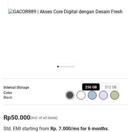
256 GB
512 GB
Internal Storage
Color
Black
Rp
50.000
(Incl. of all taxes)
Std. EMI starting from
Rp. 7.000/mo for 6 months.