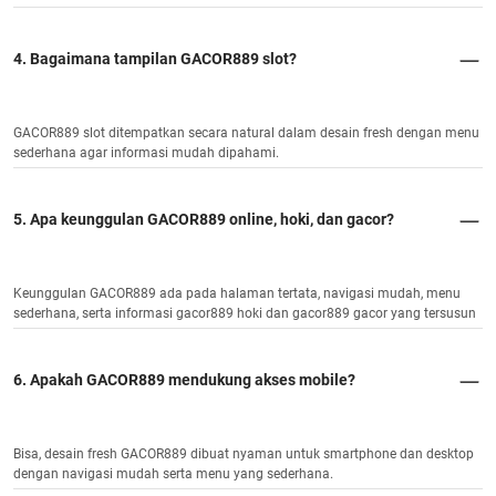
4. Bagaimana tampilan GACOR889 slot?
GACOR889 slot ditempatkan secara natural dalam desain fresh dengan menu
sederhana agar informasi mudah dipahami.
5. Apa keunggulan GACOR889 online, hoki, dan gacor?
Keunggulan GACOR889 ada pada halaman tertata, navigasi mudah, menu
sederhana, serta informasi gacor889 hoki dan gacor889 gacor yang tersusun
natural.
6. Apakah GACOR889 mendukung akses mobile?
Bisa, desain fresh GACOR889 dibuat nyaman untuk smartphone dan desktop
dengan navigasi mudah serta menu yang sederhana.